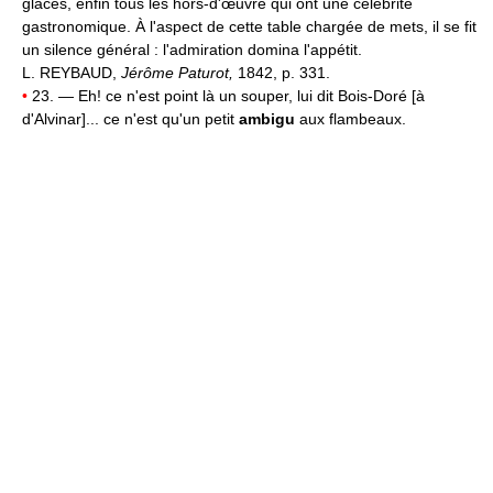
glacés, enfin tous les hors-d'œuvre qui ont une célébrité
gastronomique. À l'aspect de cette table chargée de mets, il se fit
un silence général : l'admiration domina l'appétit.
L. REYBAUD,
Jérôme Paturot,
1842, p. 331.
•
23. — Eh! ce n'est point là un souper, lui dit Bois-Doré [à
d'Alvinar]... ce n'est qu'un petit
ambigu
aux flambeaux.