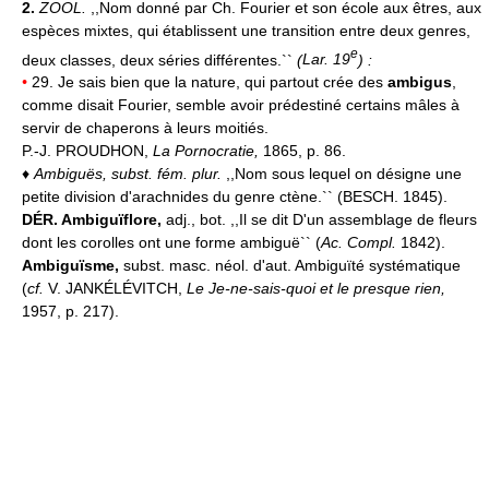
2.
ZOOL.
,,Nom donné par Ch. Fourier et son école aux êtres, aux
espèces mixtes, qui établissent une transition entre deux genres,
e
deux classes, deux séries différentes.``
(
Lar. 19
) :
•
29. Je sais bien que la nature, qui partout crée des
ambigus
,
comme disait Fourier, semble avoir prédestiné certains mâles à
servir de chaperons à leurs moitiés.
P.-J. PROUDHON,
La Pornocratie,
1865, p. 86.
♦
Ambiguës, subst. fém. plur.
,,Nom sous lequel on désigne une
petite division d'arachnides du genre ctène.`` (BESCH. 1845).
DÉR.
Ambiguïflore,
adj., bot. ,,Il se dit D'un assemblage de fleurs
dont les corolles ont une forme ambiguë`` (
Ac. Compl.
1842).
Ambiguïsme,
subst. masc. néol. d'aut. Ambiguïté systématique
(
cf.
V. JANKÉLÉVITCH,
Le Je-ne-sais-quoi et le presque rien,
1957, p. 217).