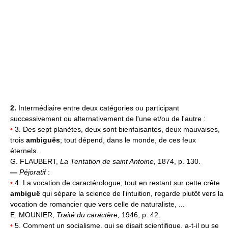
2.
Intermédiaire entre deux catégories ou participant
successivement ou alternativement de l'une et/ou de l'autre :
•
3. Des sept planètes, deux sont bienfaisantes, deux mauvaises,
trois
ambiguës
; tout dépend, dans le monde, de ces feux
éternels.
G. FLAUBERT,
La Tentation de saint Antoine,
1874, p. 130.
—
Péjoratif
:
•
4. La vocation de caractérologue, tout en restant sur cette crête
ambiguë
qui sépare la science de l'intuition, regarde plutôt vers la
vocation de romancier que vers celle de naturaliste, ...
E. MOUNIER,
Traité du caractère,
1946, p. 42.
•
5. Comment un socialisme, qui se disait scientifique, a-t-il pu se