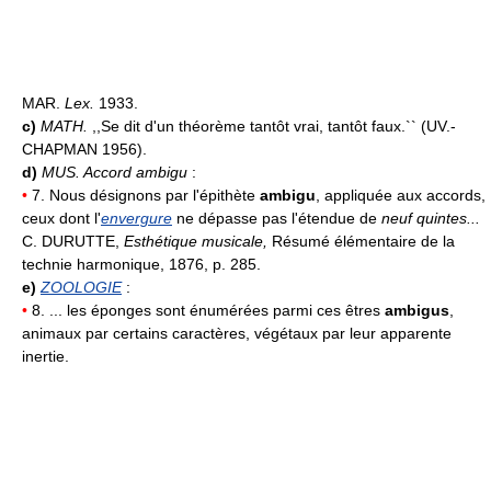
MAR.
Lex.
1933.
c)
MATH.
,,Se dit d'un théorème tantôt vrai, tantôt faux.`` (UV.-
CHAPMAN 1956).
d)
MUS.
Accord ambigu
:
•
7. Nous désignons par l'épithète
ambigu
, appliquée aux accords,
ceux dont l'
envergure
ne dépasse pas l'étendue de
neuf quintes...
C. DURUTTE,
Esthétique musicale,
Résumé élémentaire de la
technie harmonique, 1876, p. 285.
e)
ZOOLOGIE
:
•
8. ... les éponges sont énumérées parmi ces êtres
ambigus
,
animaux par certains caractères, végétaux par leur apparente
inertie.