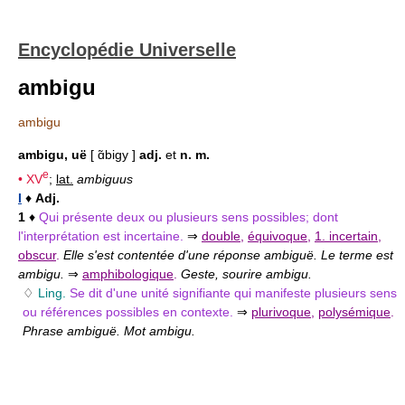
Encyclopédie Universelle
ambigu
ambigu
ambigu, uë
[ ɑ̃bigy ]
adj.
et
n. m.
e
•
XV
;
lat.
ambiguus
I
♦
Adj.
1
♦
Qui présente deux ou plusieurs sens possibles; dont
l'interprétation est incertaine.
⇒
double
,
équivoque
,
1. incertain
,
obscur
.
Elle s'est contentée d'une réponse ambiguë. Le terme est
ambigu.
⇒
amphibologique
.
Geste, sourire ambigu.
♢
Ling.
Se dit d'une unité signifiante qui manifeste plusieurs sens
ou références possibles en contexte.
⇒
plurivoque
,
polysémique
.
Phrase ambiguë. Mot ambigu.