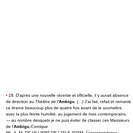
•
28. D'après une nouvelle récente et officielle, il y aurait absence
de direction au
Théâtre de l'
Ambigu
. (...) J'ai fait, refait et remanié
ce drame beaucoup plus de quatre fois avant de le soumettre,
avec la plus feinte humilité, au jugement de mes contemporains,
— au nombre desquels je ne puis éviter de classer ces Messieurs
de l'
Ambigu
-Comique.
Ph.-A.-M. DE VILLIERS DE L'ISLE-ADAM,
Correspondance