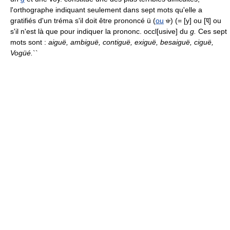
l'orthographe indiquant seulement dans sept mots qu'elle a
gratifiés d'un tréma s'il doit être prononcé ü (
ou
) (= [y] ou [
] ou
s'il n'est là que pour indiquer la prononc. occl[usive] du
g.
Ces sept
mots sont :
aiguë, ambiguë, contiguë, exiguë, besaiguë, ciguë,
Vogüé.
``