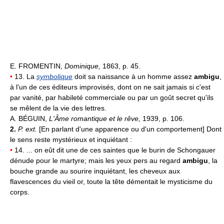
E. FROMENTIN,
Dominique,
1863, p. 45.
•
13. La
symbolique
doit sa naissance à un homme assez
ambigu
,
à l'un de ces éditeurs improvisés, dont on ne sait jamais si c'est
par vanité, par habileté commerciale ou par un goût secret qu'ils
se mêlent de la vie des lettres.
A. BÉGUIN,
L'Âme romantique et le rêve,
1939, p. 106.
2.
P. ext.
[En parlant d'une apparence ou d'un comportement] Dont
le sens reste mystérieux et inquiétant :
•
14. ... on eût dit une de ces saintes que le burin de Schongauer
dénude pour le martyre; mais les yeux pers au regard
ambigu
, la
bouche grande au sourire inquiétant, les cheveux aux
flavescences du vieil or, toute la tête démentait le mysticisme du
corps.