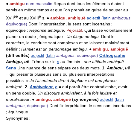
●
ambigu
nom masculin
Repas dont tous les éléments étaient
servis en même temps et que l'on prenait en guise de souper au
e
e
e
XVII
et au XVIII
s. ●
ambigu, ambiguë
adjectif
(
latin
ambiguus
,
équivoque)
Dont l'interprétation, le sens sont incertains ;
équivoque :
Réponse ambiguë.
Péjoratif.
Qui laisse volontairement
planer un doute ; énigmatique :
Un éloge ambigu.
Dont le
caractère, la conduite sont complexes et se laissent malaisément
définir :
Hamlet est un personnage ambigu.
●
ambigu, ambiguë
(difficultés)
adjectif
(
latin
ambiguus
, équivoque)
Orthographe
Ambigu
,
uë
. Tréma sur le
e
au féminin :
une attitude ambiguë
.
Sens
Une nuance de sens sépare ces deux mots.
1.
Ambigu
,
uë
= qui présente plusieurs sens ou plusieurs interprétations
possibles.
« Je l'ai entendu dire à Sophie » est une phrase
ambiguë
.
2.
Ambivalent
,
e
= qui paraît être contradictoire, avoir
un sens double.
Un discours ambivalent
,
à la fois laxiste et
moralisateur
. ●
ambigu, ambiguë
(synonymes)
adjectif
(
latin
ambiguus
, équivoque)
Dont l'interprétation, le sens sont incertains
; équivoque
Synonymes
: