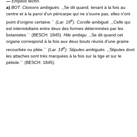
—
Emplois techn.
a)
BOT.
Cloisons ambiguës.
,,Se dit quand, tenant à la fois au
centre et à la paroi d'un péricarpe qui ne s'ouvre pas, elles n'ont
e
point d'origine certaine.``
(
Lar. 19
).
Corolle ambiguë.
,,Celle qui
est intermédiaire entre deux des formes déterminées par les
botanistes.`` (BESCH. 1845).
Hile ambigu.
,,Se dit quand cet
organe correspond à la fois aux deux bouts réunis d'une graine
e
recourbée ou pliée.``
(
Lar. 19
).
Stipules ambiguës.
,,Stipules dont
les attaches sont très marquées à la fois sur la tige et sur le
pétiole.`` (BESCH. 1845).