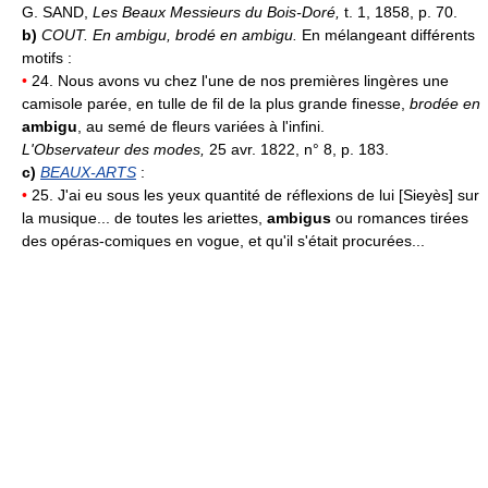
G. SAND,
Les Beaux Messieurs du Bois-Doré,
t. 1, 1858, p. 70.
b)
COUT.
En ambigu, brodé en ambigu.
En mélangeant différents
motifs :
•
24. Nous avons vu chez l'une de nos premières lingères une
camisole parée, en tulle de fil de la plus grande finesse,
brodée en
ambigu
, au semé de fleurs variées à l'infini.
L'Observateur des modes,
25 avr. 1822, n° 8, p. 183.
c)
BEAUX-ARTS
:
•
25. J'ai eu sous les yeux quantité de réflexions de lui [Sieyès] sur
la musique... de toutes les ariettes,
ambigus
ou romances tirées
des opéras-comiques en vogue, et qu'il s'était procurées...