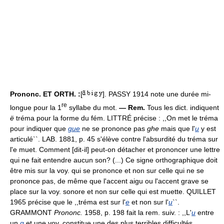
Prononc. ET ORTH. :
[
]. PASSY 1914 note une durée mi-
re
longue pour la 1
syllabe du mot.
— Rem.
Tous les dict. indiquent
ë
tréma pour la forme du fém. LITTRÉ précise : ,,On met le tréma
pour indiquer que
gue
ne se prononce pas
ghe
mais que l'
u
y est
articulé``. LAB. 1881, p. 45 s'élève contre l'absurdité du tréma sur
l'e muet. Comment [dit-il] peut-on détacher et prononcer une lettre
qui ne fait entendre aucun son? (...) Ce signe orthographique doit
être mis sur la voy. qui se prononce et non sur celle qui ne se
prononce pas, de même que l'accent aigu ou l'accent grave se
place sur la voy. sonore et non sur celle qui est muette. QUILLET
1965 précise que le ,,tréma est sur l'
e
et non sur l'
u
``.
GRAMMONT
Prononc.
1958, p. 198 fait la rem. suiv. : ,,L'
u
entre
un
g
et une voy. constitue une des plus terribles difficultés,