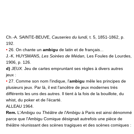
Ch.-A. SAINTE-BEUVE,
Causeries du lundi,
t. 5, 1851-1862, p.
192.
•
26. On chante un
ambigu
de latin et de français...
J.-K. HUYSMANS,
Les Soirées de Médan,
Les Foules de Lourdes,
1906, p. 126.
d)
JEUX.
Jeu de cartes empruntant ses règles à divers autres
jeux :
•
27. Comme son nom l'indique, l'
ambigu
mêle les principes de
plusieurs jeux. Par là, il est l'ancêtre de jeux modernes très
différents les uns des autres. Il tient à la fois de la bouillote, du
whist, du poker et de l'écarté.
ALLEAU 1964.
Rem.
L'
Ambigu
ou
Théâtre de l'Ambigu
à Paris est ainsi dénommé
parce que l'Ambigu Comique désignait autrefois une pièce de
théâtre réunissant des scènes tragiques et des scènes comiques :