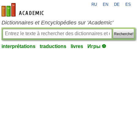
RU
EN
DE
ES
fr-academic.com
Dictionnaires et Encyclopédies sur 'Academic'
Recherche!
interprétations
traductions
livres
Игры ⚽