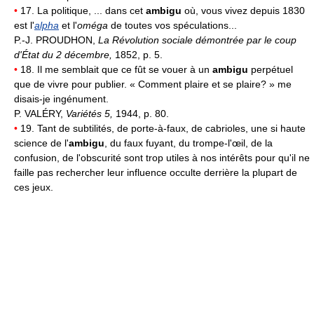
•
17. La politique, ... dans cet
ambigu
où, vous vivez depuis 1830
est l'
alpha
et l'
oméga
de toutes vos spéculations...
P.-J. PROUDHON,
La Révolution sociale démontrée par le coup
d'État du 2 décembre,
1852, p. 5.
•
18. Il me semblait que ce fût se vouer à un
ambigu
perpétuel
que de vivre pour publier. « Comment plaire et se plaire? » me
disais-je ingénument.
P. VALÉRY,
Variétés 5,
1944, p. 80.
•
19. Tant de subtilités, de porte-à-faux, de cabrioles, une si haute
science de l'
ambigu
, du faux fuyant, du trompe-l'œil, de la
confusion, de l'obscurité sont trop utiles à nos intérêts pour qu'il ne
faille pas rechercher leur influence occulte derrière la plupart de
ces jeux.