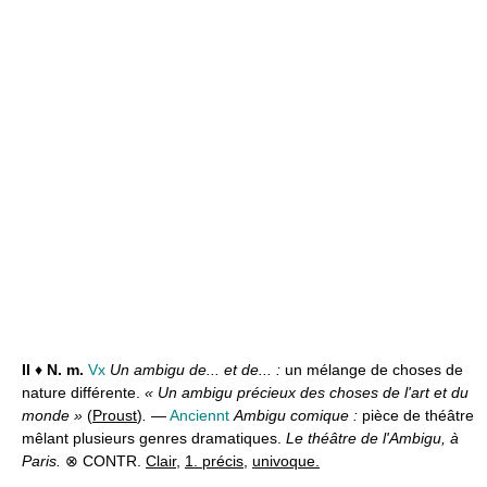
II
♦
N. m.
Vx
Un ambigu de... et de... :
un mélange de choses de
nature différente.
« Un ambigu précieux des choses de l'art et du
monde »
(
Proust
)
.
—
Anciennt
Ambigu comique :
pièce de théâtre
mêlant plusieurs genres dramatiques.
Le théâtre de l'Ambigu, à
Paris.
⊗ CONTR.
Clair
,
1. précis
,
univoque.